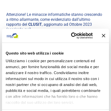
Attenzione! Le minacce informatiche stanno crescendo
a ritmo allarmante, come evidenziato dall’ultimo
rapporto del
CLUSIT
, aggiornato ad Ottobre 2023
(
scaricalo qui
).
Confrontando il numero di attacchi rilevati nel primo
semestre 2018 con quelli del 2023 la crescita è stata
dell’86% (da 745 a 1.382) .
Nello stesso periodo la media mensile di incident gravi è
Questo sito web utilizza i cookie
passata da 124 a 230 (quasi 8 al giorno).
Utilizziamo i cookie per personalizzare contenuti ed
Il dato più allarmante però è che anche i danni
annunci, per fornire funzionalità dei social media e per
procurati sono stati maggiori, segno che nel frattempo
analizzare il nostro traffico. Condividiamo inoltre
non sono state prese adeguate misure di sicurezza.
informazioni sul modo in cui utilizza il nostro sito con i
Il Gruppo Sistemi Contabili è qui per aiutare la tua
nostri partner che si occupano di analisi dei dati web,
azienda: offriamo soluzioni complete, dal servizio
pubblicità e social media, i quali potrebbero combinarle
antimalware alla gestione delle posta elettronica, server
con altre informazioni che ha fornito loro o che hanno
iper-convergenti e molto altro. La tua sicurezza è la
raccolto dal suo utilizzo dei loro servizi.
nostra missione.