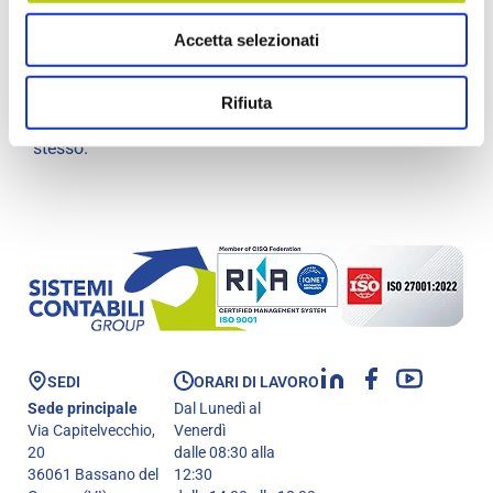
rappresentata dal Garante per la protezione dei dati
personali (
www.garanteprivacy.it
).
Accetta selezionati
Informazioni ulteriori sul titolare del trattamento e sulle
modalità di svolgimento dei trattamenti conseguenti
Rifiuta
alla navigazione in questo sito sono consultabili alla
pagina in cui viene presentata la Privacy Policy del sito
stesso.
SEDI
ORARI DI LAVORO
Sede principale
Dal Lunedì al
Via Capitelvecchio,
Venerdì
20
dalle 08:30 alla
36061 Bassano del
12:30