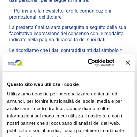
dati personali, per le seguenti finalità:
– Per inviare la newsletter e/o le comunicazioni
promozionali del titolare.
La predetta finalità sarà perseguita a seguito della sua
facoltativa espressione del consenso con le modalità
indicate nella pagina di raccolta dei suoi dati.
Le ricordiamo che i dati contraddistinti dal simbolo *
(asterisco) dovranno essere forniti per processare la
sua richiesta di iscrizione, come indicato in fase di
compilazione.
Potranno venire a conoscenza dei dati da lei
Questo sito web utilizza i cookie
comunicati gli addetti al trattamento del titolare
coinvolti nello svolgimento dei servizi da lei richiesti o
Utilizziamo i cookie per personalizzare contenuti ed
nella gestione tecnica del sito (limitatamente ai casi in
annunci, per fornire funzionalità dei social media e per
cui ciò si dimostri indispensabile) ed eventuali soggetti
analizzare il nostro traffico. Condividiamo inoltre
terzi convolti nello svolgimento delle medesime attività
in qualità di responsabili del trattamento.
informazioni sul modo in cui utilizza il nostro sito con i
nostri partner che si occupano di analisi dei dati web,
Oltre a ciò, i dati comunicati non saranno oggetto di
pubblicità e social media, i quali potrebbero combinarle
comunicazione a terzi, restando conosciuti solo