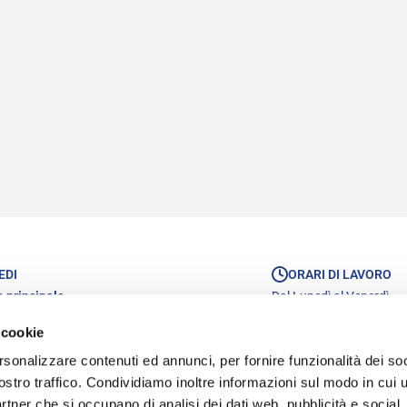
EDI
ORARI DI LAVORO
 principale
Dal Lunedì al Venerdì
Capitelvecchio, 20
dalle 08:30 alla 12:30
 cookie
1 Bassano del Grappa (VI)
dalle 14:00 alle 18:00
rsonalizzare contenuti ed annunci, per fornire funzionalità dei soc
le
ostro traffico. Condividiamo inoltre informazioni sul modo in cui u
Longhin, 103
9 Padova (PD)
partner che si occupano di analisi dei dati web, pubblicità e social