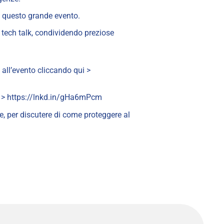
di questo grande evento.
e tech talk, condividendo preziose
 all’evento cliccando qui >
i >
https://lnkd.in/gHa6mPcm
re, per discutere di come proteggere al