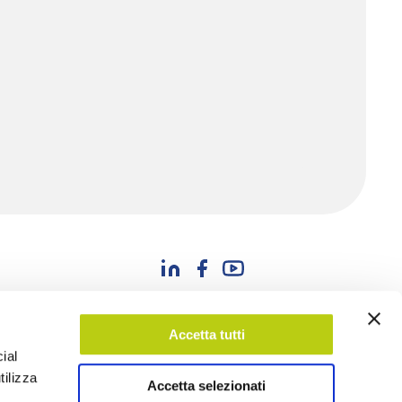
04 Agosto
LA BU
Accetta tutti
ial
tilizza
Accetta selezionati