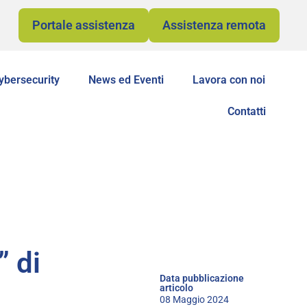
Portale assistenza
Assistenza remota
ybersecurity
News ed Eventi
Lavora con noi
Contatti
” di
Data pubblicazione
articolo
08 Maggio 2024