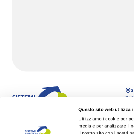
S
Sede
Via 
Questo sito web utilizza i
3606
Utilizziamo i cookie per pe
Filia
media e per analizzare il n
Via 
3512
il nostro sito con i nostri 