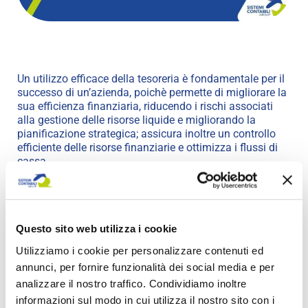
Un utilizzo efficace della tesoreria è fondamentale per il
successo di un’azienda, poichè permette di migliorare la
sua efficienza finanziaria, riducendo i rischi associati
alla gestione delle risorse liquide e migliorando la
pianificazione strategica; assicura inoltre un controllo
efficiente delle risorse finanziarie e ottimizza i flussi di
cassa.
Implementare soluzioni avanzate per la gestione della
tesoreria offre numerosi vantaggi, tra cui:
– Visibilità e controllo: Monitoraggio in tempo reale dei
Questo sito web utilizza i cookie
flussi di cassa, per consentire decisioni rapide e
informate.
Utilizziamo i cookie per personalizzare contenuti ed
– Ottimizzazione delle risorse: Migliore allocazione delle
annunci, per fornire funzionalità dei social media e per
risorse finanziarie per ridurre i costi di finanziamento e
analizzare il nostro traffico. Condividiamo inoltre
massimizzare gli investimenti.
informazioni sul modo in cui utilizza il nostro sito con i
– Automazione dei processi: Riduzione degli errori